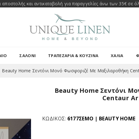
 αποστολής και αντικαταβολή για παραγγελίες άνω των 35€ σε όλ
ΝΙΟ
ΣΑΛΟΝΙ
ΤΡΑΠΕΖΑΡΊΑ & ΚΟΥΖΊΝΑ
ΧΑΛΙΑ
Φ
Beauty Home Σεντόνι Μονό Φωσφοριζέ Με Μαξιλαροθήκη Centa
Beauty Home Σεντόνι Μ
Centaur Ar
ΚΩΔΙΚΌΣ:
6177ΣΕΜΟ
|
BEAUTY HOME