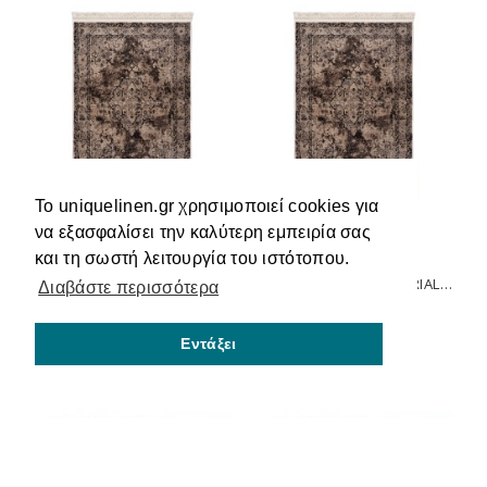
Το uniquelinen.gr χρησιμοποιεί cookies για
να εξασφαλίσει την καλύτερη εμπειρία σας
και τη σωστή λειτουργία του ιστότοπου.
BEAUTY HOME ΧΑΛΊ AERIAL ART 9042 ΜΠΕΖ 120X180
BEAUTY HOME ΧΑΛΊ AERIAL ART 9042 ΜΠΕΖ 160X230
Διαβάστε περισσότερα
95,00€
162,00€
Εντάξει