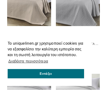
Το uniquelinen.gr χρησιμοποιεί cookies για
BEAUTY HOME ΚΟΥΒΈΡΤΑ ΖΑΚΆΡ ΜΟΝΉ ACTION ART 11174 170X270 ΆΜΜΟΥ
BEAUTY HOME ΚΟΥΒΈΡΤΑ ΖΑΚΆΡ ΜΟΝΉ ACTION ART 11174 170X270 ΓΚΡΙ
να εξασφαλίσει την καλύτερη εμπειρία σας
39,00€
39,00€
και τη σωστή λειτουργία του ιστότοπου.
Διαβάστε περισσότερα
Εντάξει