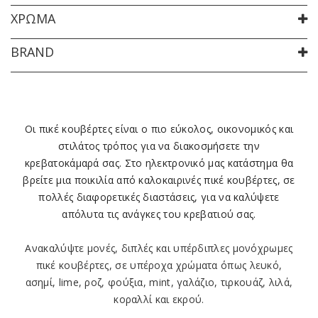
ΧΡΏΜΑ
BRAND
Οι
πικέ κουβέρτες
είναι ο πιο
εύκολος, οικονομικός
και
στιλάτος
τρόπος για να διακοσμήσετε την
κρεβατοκάμαρά σας. Στο ηλεκτρονικό μας κατάστημα θα
βρείτε μια ποικιλία από
καλοκαιρινές
πικέ κουβέρτες, σε
πολλές διαφορετικές
διαστάσεις
, για να καλύψετε
απόλυτα τις ανάγκες του κρεβατιού σας.
Ανακαλύψτε
μονές, διπλές
και
υπέρδιπλες
μονόχρωμες
πικέ κουβέρτες, σε υπέροχα χρώματα όπως λευκό,
ασημί, lime, ροζ, φούξια, mint, γαλάζιο, τιρκουάζ, λιλά,
κοραλλί και εκρού.