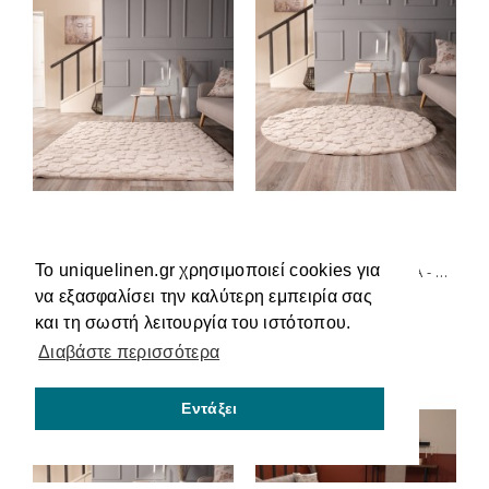
Το uniquelinen.gr χρησιμοποιεί cookies για
ΧΑΛΊ ALLEY 01 - 65 X 210 CM TEORAN
ΧΑΛΊ ALLEY 01 ΡΟΤΌΝΤΑ - ΡΟΤΌΝΤΑ Φ120 CM TEORAN
να εξασφαλίσει την καλύτερη εμπειρία σας
47,90€
49,00€
και τη σωστή λειτουργία του ιστότοπου.
Διαβάστε περισσότερα
Εντάξει