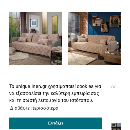
Το uniquelinen.gr χρησιμοποιεί cookies για
ΡΙΧΤΆΡΙ OHIO 12 - ΤΡΙΘΈΣΙΟ 180X300CM TEORAN
ΡΙΧΤΆΡΙ OHIO 14 - ΜΟΝΟΘΈΣΙΟ 180X150CM TEORAN
να εξασφαλίσει την καλύτερη εμπειρία σας
63,80€
31,90€
και τη σωστή λειτουργία του ιστότοπου.
Διαβάστε περισσότερα
Εντάξει