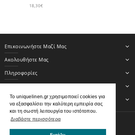
18,30€
Επικοινωνήστε Μαζί Μας
Ακολουθήστε Μας
Πληροφορίες
Κατηγορίες
Το uniquelinen.gr χρησιμοποιεί cookies για
Ενημερωτικό Δελτίο
να εξασφαλίσει την καλύτερη εμπειρία σας
και τη σωστή λειτουργία του ιστότοπου.
Διαβάστε περισσότερα
Uniquelinen.gr - Λευκά είδη © 2026
Powered by
Adminia
Εντάξει