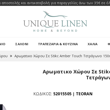
 αποστολής και αντικαταβολή για παραγγελίες άνω των 35€ σε όλ
ΝΙΟ
ΣΑΛΟΝΙ
ΤΡΑΠΕΖΑΡΊΑ & ΚΟΥΖΊΝΑ
ΧΑΛΙΑ
Φ
ώρου
Αρωματικο Xώρου Σε Stikc Amber Touch Τετράγωνο 15
Αρωματικο Xώρου Σε Stik
Τετράγω
ΚΩΔΙΚΌΣ:
52015505
|
TEORAN