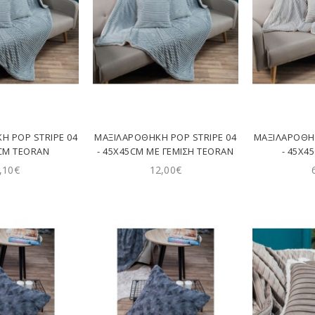
Η POP STRIPE 04
ΜΑΞΙΛΑΡΟΘΉΚΗ POP STRIPE 04
ΜΑΞΙΛΑΡΟΘΉΚ
5CM TEORAN
- 45X45CM ΜΕ ΓΈΜΙΣΗ TEORAN
- 45X4
,10€
12,00€