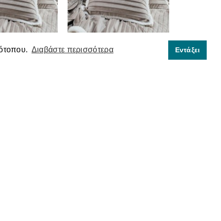
τότοπου.
Διαβάστε περισσότερα
Εντάξει
ΉΚΗ FOLD 07 -
ΜΑΞΙΛΑΡΟΘΉΚΗ FOLD 07 -
CM TEORAN
45X45CM ΜΕ ΓΈΜΙΣΗ TEORAN
8,00€
14,00€
Ενημερωτικό Δελτίο
Ενημερωτικό δελτίο νέων και προσφορών