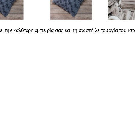
ει την καλύτερη εμπειρία σας και τη σωστή λειτουργία του ισ
ΚΗ SHEEP 11 -
ΜΑΞΙΛΑΡΟΘΉΚΗ SHEEP 11 -
ΜΑΞΙΛΑΡΟΘ
CM TEORAN
45X45CM ΜΕ ΓΈΜΙΣΗ TEORAN
45X45
,10€
12,90€
Πληροφορίες
Κατηγορίες
Εταιρεία
ΥΠΝΟΔΩΜΑΤΙΟ