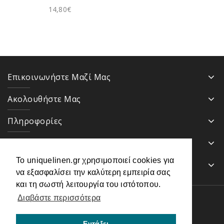
14,80€
Επικοινωνήστε Μαζί Μας
Ακολουθήστε Μας
Πληροφορίες
Κατηγορίες
Το uniquelinen.gr χρησιμοποιεί cookies για
Ενημερωτικό Δελτίο
να εξασφαλίσει την καλύτερη εμπειρία σας
και τη σωστή λειτουργία του ιστότοπου.
Διαβάστε περισσότερα
Uniquelinen.gr - Λευκά είδη © 2026
Powered by
Adminia
Εντάξει