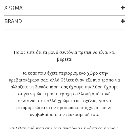
ΧΡΏΜΑ
BRAND
Ποιος είπε ότι τα
μονά σεντόνια
πρέπει να είναι και
βαρετά;
Για εσάς που έχετε
περιορισμένο χώρο
στην
κρεβατοκάμαρά σας, αλλά θέλετε έναν
έξυπνο
τρόπο να
αλλάξετε τη διακόσμηση, σας έχουμε την λύση!Έχουμε
συγκεντρώσει μια υπέροχη συλλογή από μονά
σεντόνια, σε πολλά χρώματα και σχέδια, για να
μεταμορφώσετε
τον προσωπικό σας χώρο και να
αναβαθμίσετε
την διακόσμησή του.
Επιλέξτε ανάμεσα σε
μονά σεντόνια
με
λάστιχο
ή
χωρίς
,