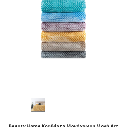
Beauty Home Κουβέρτα Μονόχρωμη Μονή Art