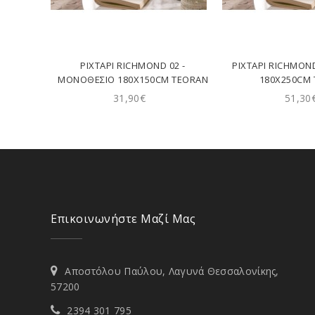
ΡΙΧΤΆΡΙ RICHMOND 02 -
ΡΙΧΤΆΡΙ RICHMOND
ΜΟΝΟΘΈΣΙΟ 180X150CM TEORAN
180X250CM
31,90€
51,30
Επικοινωνήστε Μαζί Μας
Αποστόλου Παύλου, Λαγυνά Θεσσαλονίκης,
57200
2394 301 795