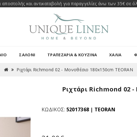
 αποστολής και αντικαταβολή για παραγγελίες άνω των 35€ σε όλ
ΝΙΟ
ΣΑΛΟΝΙ
ΤΡΑΠΕΖΑΡΊΑ & ΚΟΥΖΊΝΑ
ΧΑΛΙΑ
Φ
Ριχτάρι Richmond 02 - Μονοθέσιο 180x150cm TEORAN
Ριχτάρι Richmond 02 
ΚΩΔΙΚΌΣ:
52017368
|
TEORAN